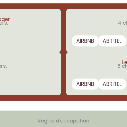
ager
rs.
4 c
AIRBNB
ABRITEL
L
rs.
8 c
AIRBNB
ABRITEL
Règles d'occupation