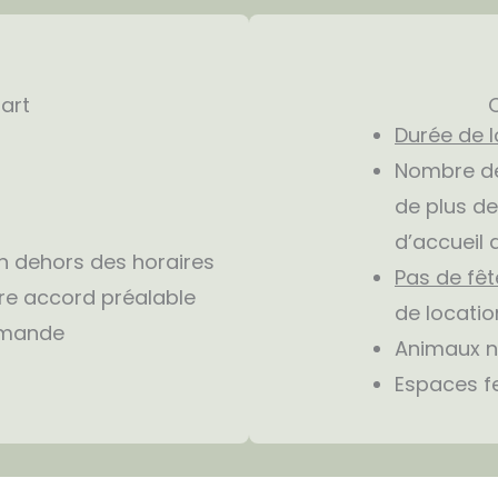
part
Durée de l
Nombre de
de plus de
d’accueil 
en dehors des horaires
Pas de fêt
tre accord préalable
de locatio
emande
Animaux n
Espaces f