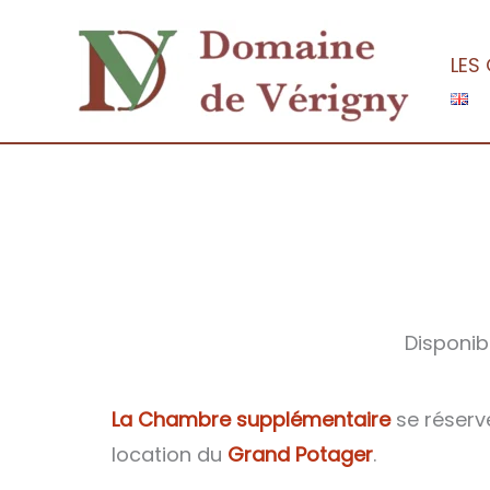
Aller
au
LES
contenu
Disponibi
La Chambre supplémentaire
se réserv
location du
Grand Potager
.